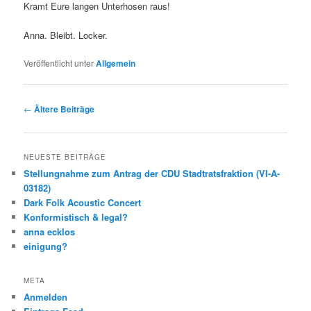
Kramt Eure langen Unterhosen raus!
Anna. Bleibt. Locker.
Veröffentlicht unter
Allgemein
Beitragsnavigation
←
Ältere Beiträge
NEUESTE BEITRÄGE
Stellungnahme zum Antrag der CDU Stadtratsfraktion (VI-A-
03182)
Dark Folk Acoustic Concert
Konformistisch & legal?
anna ecklos
einigung?
META
Anmelden