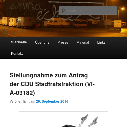
Zum
Zum
Wagenplatz Anna Ecke
primären
sekundären
Such
Inhalt
Inhalt
springen
springen
Anna Ecke
Hauptmenü
Startseite
Über uns
Presse
Material
Links
Kontakt
Stellungnahme zum Antrag
der CDU Stadtratsfraktion (VI-
A-03182)
Veröffentlicht am
29. September 2016