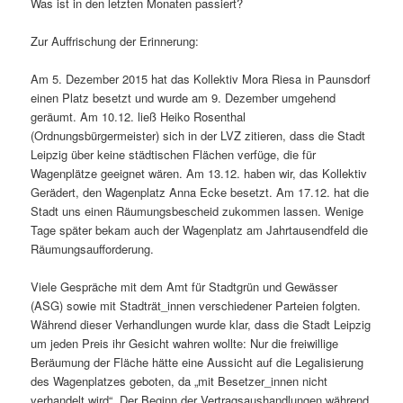
Was ist in den letzten Monaten passiert?
Zur Auffrischung der Erinnerung:
Am 5. Dezember 2015 hat das Kollektiv Mora Riesa in Paunsdorf
einen Platz besetzt und wurde am 9. Dezember umgehend
geräumt. Am 10.12. ließ Heiko Rosenthal
(Ordnungsbürgermeister) sich in der LVZ zitieren, dass die Stadt
Leipzig über keine städtischen Flächen verfüge, die für
Wagenplätze geeignet wären. Am 13.12. haben wir, das Kollektiv
Gerädert, den Wagenplatz Anna Ecke besetzt. Am 17.12. hat die
Stadt uns einen Räumungsbescheid zukommen lassen. Wenige
Tage später bekam auch der Wagenplatz am Jahrtausendfeld die
Räumungsaufforderung.
Viele Gespräche mit dem Amt für Stadtgrün und Gewässer
(ASG) sowie mit Stadträt_innen verschiedener Parteien folgten.
Während dieser Verhandlungen wurde klar, dass die Stadt Leipzig
um jeden Preis ihr Gesicht wahren wollte: Nur die freiwillige
Beräumung der Fläche hätte eine Aussicht auf die Legalisierung
des Wagenplatzes geboten, da „mit Besetzer_innen nicht
verhandelt wird“. Der Beginn der Vertragsaushandlungen während